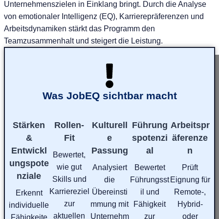
Unternehmenszielen in Einklang bringt. Durch die Analyse
von emotionaler Intelligenz (EQ), Karrierepräferenzen und
Arbeitsdynamiken stärkt das Programm den
Teamzusammenhalt und steigert die Leistung.
Was JobEQ sichtbar macht
Stärken
Rollen-
Kulturell
Führung
Arbeitspr
&
Fit
e
spotenzi
äferenze
Entwickl
Passung
al
n
Bewertet,
ungspote
wie gut
Analysiert
Bewertet
Prüft
nziale
Skills und
die
Führungsst
Eignung für
Karriereziel
Übereinsti
il und
Remote-,
Erkennt
zur
mmung mit
Fähigkeit
Hybrid-
individuelle
aktuellen
Unternehm
zur
oder
Fähigkeite