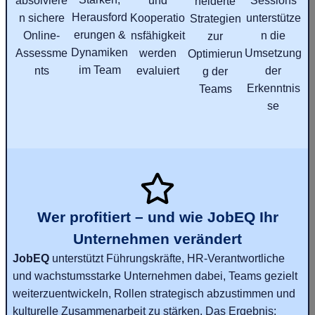
absolviere
und
Sessions
neiderte
Herausford
n sichere
Kooperatio
unterstütze
Strategien
erungen &
Online-
nsfähigkeit
n die
zur
Dynamiken
Assessme
werden
Umsetzung
Optimierun
im Team
nts
evaluiert
der
g der
Erkenntnis
Teams
se
Wer profitiert – und wie JobEQ Ihr
Unternehmen verändert
JobEQ
unterstützt Führungskräfte, HR-Verantwortliche
und wachstumsstarke Unternehmen dabei, Teams gezielt
weiterzuentwickeln, Rollen strategisch abzustimmen und
kulturelle Zusammenarbeit zu stärken. Das Ergebnis: