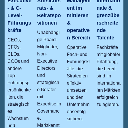
Executive
Aufsichts
Managem
Internatio
- & C-
rats- &
ent im
nale &
Level-
Beiratspo
mittleren
grenzübe
Führungs
sitionen
&
rschreite
kräfte
operative
nde
Unabhängi
n Bereich
Talente
ge Board-
CEOs,
Mitglieder,
CFOs,
Operative
Fachkräfte
Non-
CLOs,
Fach- und
mit globaler
Executive
COOs und
Führungskr
Erfahrung,
Directors
andere
äfte, die
die bereit
und
Top-
Strategien
sind, in
strategisch
Führungsp
effektiv
internationa
e Berater
ersönlichke
umsetzen
len Märkten
mit
iten, die
und den
erfolgreich
Expertise in
strategisch
Unternehm
zu agieren.
Governanc
es
enserfolg
e,
Wachstum
sichern.
Marktkennt
und