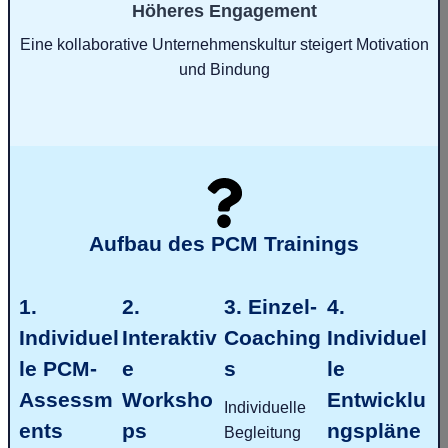
Höheres Engagement
Eine kollaborative Unternehmenskultur steigert Motivation
und Bindung
Aufbau des PCM Trainings
1.
2.
3. Einzel-
4.
Individuel
Interaktiv
Coaching
Individuel
le PCM-
e
s
le
Assessm
Worksho
Entwicklu
Individuelle
ents
ps
ngspläne
Begleitung