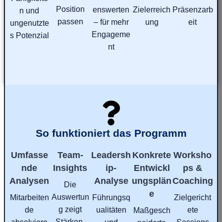
Position
enswerten
Zielerreich
Präsenzarb
n und
passen
– für mehr
ung
eit
ungenutzte
Engageme
s Potenzial
nt
So funktioniert das Programm
Umfasse
Team-
Leadersh
Konkrete
Worksho
nde
Insights
ip-
Entwickl
ps &
Analysen
Analyse
ungsplän
Coaching
Die
e
Auswertun
Mitarbeiten
Führungsq
Zielgericht
g zeigt
de
ualitäten
ete
Maßgesch
Stärken,