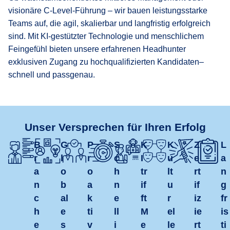
visionäre C-Level-Führung – wir bauen leistungsstarke
Teams auf, die agil, skalierbar und langfristig erfolgreich
sind. Mit KI-gestützter Technologie und menschlichem
Feingefühl bieten unsere erfahrenen Headhunter
exklusiven Zugang zu hochqualifizierten Kandidaten–
schnell und passgenau.
Unser Versprechen für Ihren Erfolg
B
G
P
S
K
K
Z
L
r
l
r
c
I
u
e
a
a
o
o
h
tr
lt
rt
n
n
b
a
n
if
u
if
g
c
al
k
e
ft
r
iz
fr
h
e
ti
ll
M
el
ie
is
e
s
v
i
e
le
rt
ti