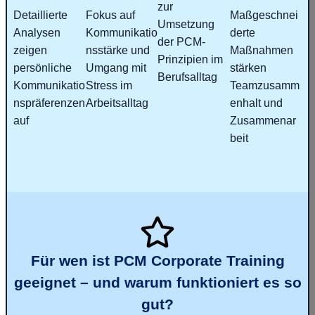
zur
Detaillierte
Fokus auf
Maßgeschnei
Umsetzung
Analysen
Kommunikatio
derte
der PCM-
zeigen
nsstärke und
Maßnahmen
Prinzipien im
persönliche
Umgang mit
stärken
Berufsalltag
Kommunikatio
Stress im
Teamzusamm
nspräferenzen
Arbeitsalltag
enhalt und
auf
Zusammenar
beit
Für wen ist PCM Corporate Training
geeignet – und warum funktioniert es so
gut?